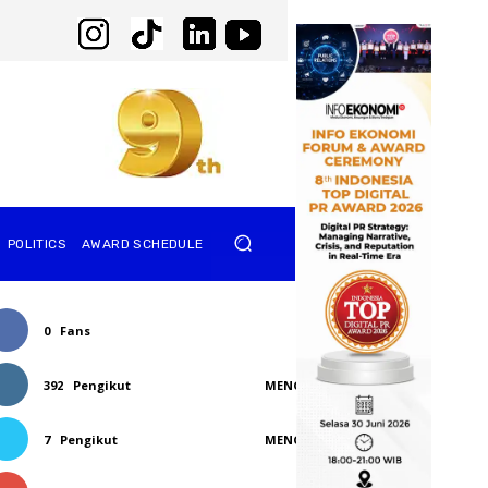
POLITICS
AWARD SCHEDULE
0
Fans
SUKA
392
Pengikut
MENGIKUTI
7
Pengikut
MENGIKUTI