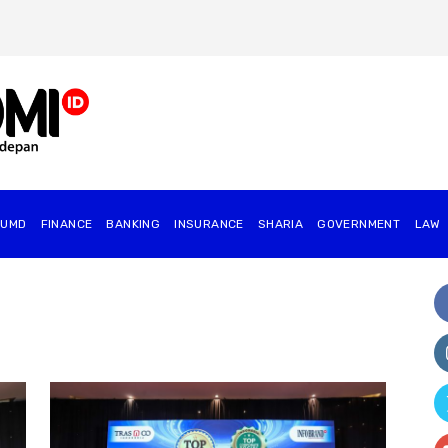
BUMD
FINANCE
BANKING
INSURANCE
SHARIA
GOVERNMENT
⁠LAW