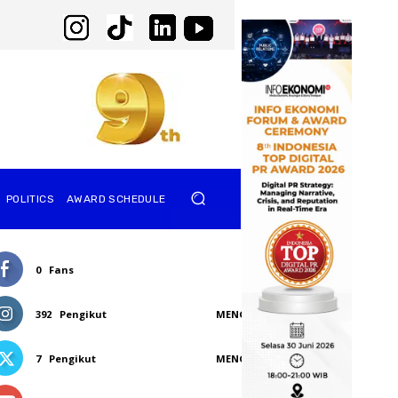
POLITICS
AWARD SCHEDULE
0
Fans
SUKA
392
Pengikut
MENGIKUTI
7
Pengikut
MENGIKUTI