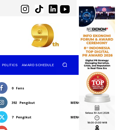
POLITICS
AWARD SCHEDULE
0
Fans
SUKA
392
Pengikut
MENGIKUTI
7
Pengikut
MENGIKUTI