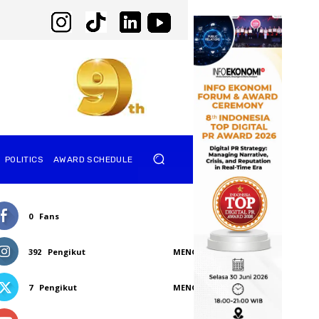
POLITICS
AWARD SCHEDULE
0
Fans
SUKA
392
Pengikut
MENGIKUTI
7
Pengikut
MENGIKUTI