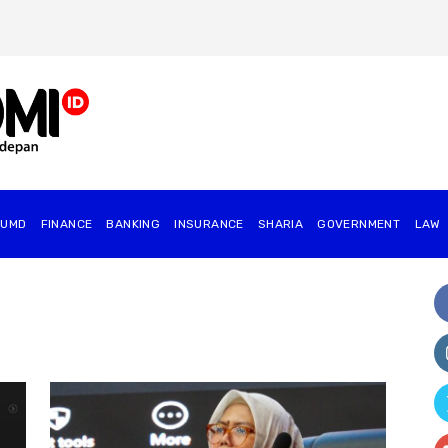
BUMD
FINANCE
BANKING
INSURANCE
SHARIA
GOVERNMENT
⁠LAW