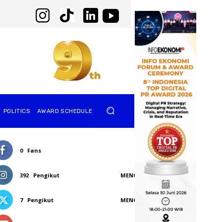
POLITICS
AWARD SCHEDULE
0
Fans
SUKA
392
Pengikut
MENGIKUTI
7
Pengikut
MENGIKUTI