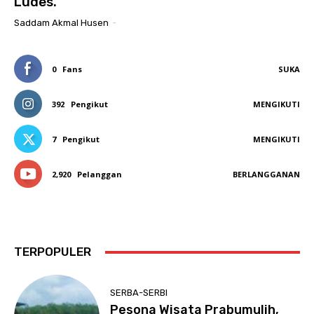
Ludes.
Saddam Akmal Husen
-
0
Fans
SUKA
392
Pengikut
MENGIKUTI
7
Pengikut
MENGIKUTI
2,920
Pelanggan
BERLANGGANAN
TERPOPULER
SERBA-SERBI
Pesona Wisata Prabumulih,