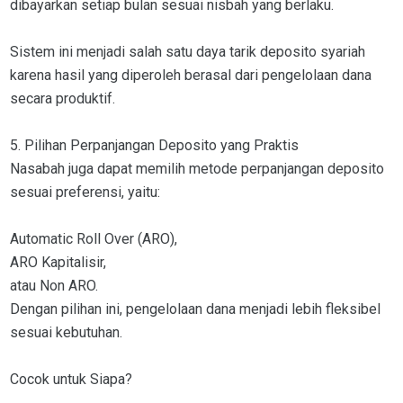
dibayarkan setiap bulan sesuai nisbah yang berlaku.
Sistem ini menjadi salah satu daya tarik deposito syariah
karena hasil yang diperoleh berasal dari pengelolaan dana
secara produktif.
5. Pilihan Perpanjangan Deposito yang Praktis
Nasabah juga dapat memilih metode perpanjangan deposito
sesuai preferensi, yaitu:
Automatic Roll Over (ARO),
ARO Kapitalisir,
atau Non ARO.
Dengan pilihan ini, pengelolaan dana menjadi lebih fleksibel
sesuai kebutuhan.
Cocok untuk Siapa?