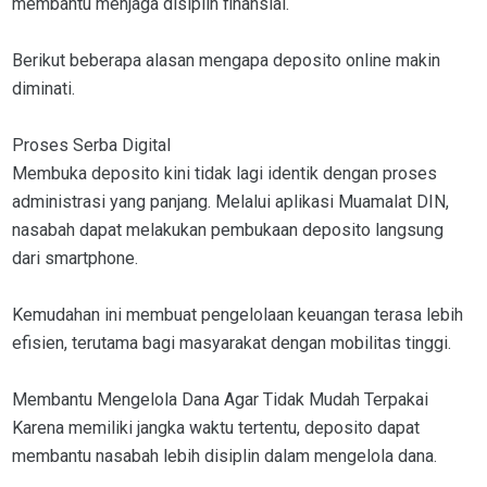
membantu menjaga disiplin finansial.
Berikut beberapa alasan mengapa deposito online makin
diminati.
Proses Serba Digital
Membuka deposito kini tidak lagi identik dengan proses
administrasi yang panjang. Melalui aplikasi Muamalat DIN,
nasabah dapat melakukan pembukaan deposito langsung
dari smartphone.
Kemudahan ini membuat pengelolaan keuangan terasa lebih
efisien, terutama bagi masyarakat dengan mobilitas tinggi.
Membantu Mengelola Dana Agar Tidak Mudah Terpakai
Karena memiliki jangka waktu tertentu, deposito dapat
membantu nasabah lebih disiplin dalam mengelola dana.