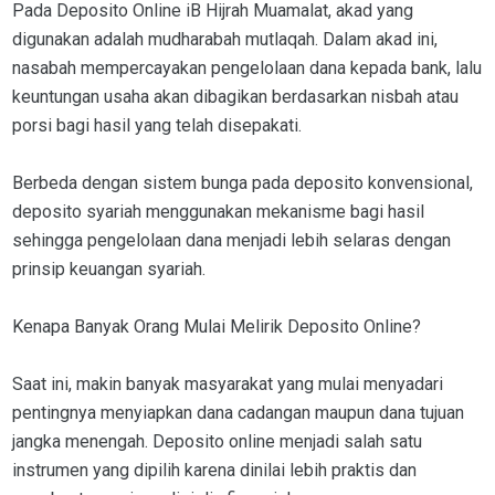
Pada Deposito Online iB Hijrah Muamalat, akad yang
digunakan adalah mudharabah mutlaqah. Dalam akad ini,
nasabah mempercayakan pengelolaan dana kepada bank, lalu
keuntungan usaha akan dibagikan berdasarkan nisbah atau
porsi bagi hasil yang telah disepakati.
Berbeda dengan sistem bunga pada deposito konvensional,
deposito syariah menggunakan mekanisme bagi hasil
sehingga pengelolaan dana menjadi lebih selaras dengan
prinsip keuangan syariah.
Kenapa Banyak Orang Mulai Melirik Deposito Online?
Saat ini, makin banyak masyarakat yang mulai menyadari
pentingnya menyiapkan dana cadangan maupun dana tujuan
jangka menengah. Deposito online menjadi salah satu
instrumen yang dipilih karena dinilai lebih praktis dan