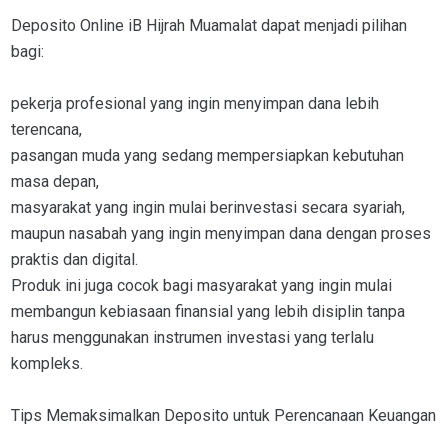
Deposito Online iB Hijrah Muamalat dapat menjadi pilihan
bagi:
pekerja profesional yang ingin menyimpan dana lebih
terencana,
pasangan muda yang sedang mempersiapkan kebutuhan
masa depan,
masyarakat yang ingin mulai berinvestasi secara syariah,
maupun nasabah yang ingin menyimpan dana dengan proses
praktis dan digital.
Produk ini juga cocok bagi masyarakat yang ingin mulai
membangun kebiasaan finansial yang lebih disiplin tanpa
harus menggunakan instrumen investasi yang terlalu
kompleks.
Tips Memaksimalkan Deposito untuk Perencanaan Keuangan