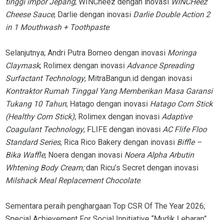
tinggi impor Jepang
; WINCheez dengan inovasi
WINCHeez
Cheese Sauce
; Darlie dengan inovasi
Darlie Double Action 2
in 1 Mouthwash + Toothpaste
.
Selanjutnya; Andri Putra Borneo dengan inovasi
Moringa
Claymask
; Rolimex dengan inovasi
Advance Spreading
Surfactant Technology
; MitraBangun.id dengan inovasi
Kontraktor Rumah Tinggal Yang Memberikan Masa Garansi
Tukang 10 Tahun
; Hatago dengan inovasi
Hatago Corn Stick
(Healthy Corn Stick)
; Rolimex dengan inovasi
Adaptive
Coagulant Technology
; FLIFE dengan inovasi
AC Flife Floo
Standard Series
, Rica Rico Bakery dengan inovasi
Biffle –
Bika Waffle
; Noera dengan inovasi
Noera Alpha Arbutin
Whtening Body Cream;
dan Ricu’s Secret dengan inovasi
Milshack Meal Replacement Chocolate
.
Sementara peraih penghargaan Top CSR Of The Year 2026;
Special Achievement For Social Innitiative “Mudik Lebaran”