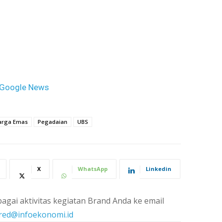
Google News
arga Emas
Pegadaian
UBS
X
WhatsApp
Linkedin
agai aktivitas kegiatan Brand Anda ke email
red@infoekonomi.id