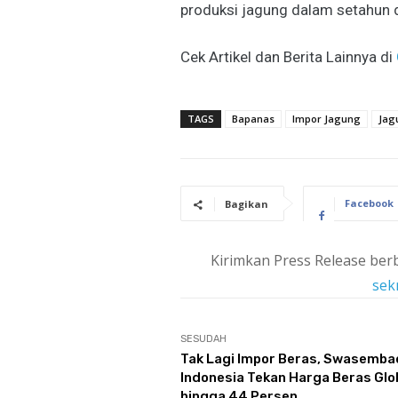
produksi jagung dalam setahun d
Cek Artikel dan Berita Lainnya di
TAGS
Bapanas
Impor Jagung
Jag
Facebook
Bagikan
Kirimkan Press Release berb
sek
SESUDAH
Tak Lagi Impor Beras, Swasemba
Indonesia Tekan Harga Beras Glo
hingga 44 Persen