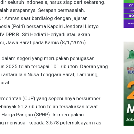
dir seluruh Indonesia, harus siap dari sekarang.
dalah serapannya. Serapan bermasalah,
r Amran saat berdialog dengan jajaran
esia (Polri) bersama Kapolri Jenderal Listyo
V DPR RI Siti Hediati Heriyadi atau akrab
asi, Jawa Barat pada Kamis (8/1/2026).
i dalam negeri yang merupakan penugasan
n 2025 telah tercapai 101 ribu ton. Daerah yang
i antara lain Nusa Tenggara Barat, Lampung,
arat.
emerintah (CJP) yang sepenuhnya bersumber
ebanyak 51,2 ribu ton telah tersalurkan lewat
n Harga Pangan (SPHP). Ini merupakan
ng menyasar kepada 3.578 peternak ayam ras