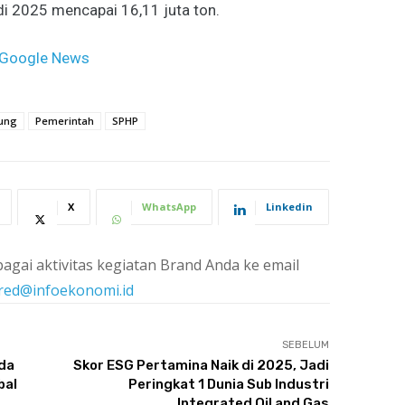
i 2025 mencapai 16,11 juta ton.
Google News
ung
Pemerintah
SPHP
X
WhatsApp
Linkedin
agai aktivitas kegiatan Brand Anda ke email
red@infoekonomi.id
SEBELUM
da
Skor ESG Pertamina Naik di 2025, Jadi
bal
Peringkat 1 Dunia Sub Industri
Integrated Oil and Gas