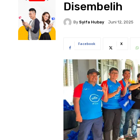
Disembelih
By
Syifa Hubay
Juni 12, 2025
Facebook
X