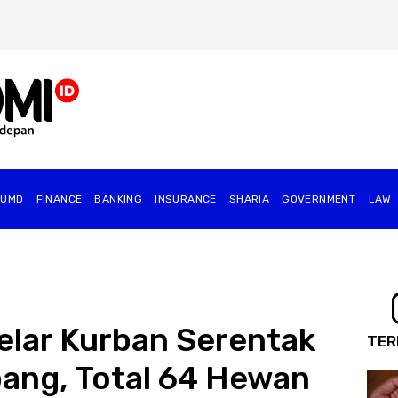
BUMD
FINANCE
BANKING
INSURANCE
SHARIA
GOVERNMENT
⁠LAW
elar Kurban Serentak
TER
bang, Total 64 Hewan