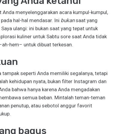
yang Anda ketahui
aat Anda menyelenggarakan acara kumpul-kumpul,
pada hal-hal mendasar. Ini
bukan
saat yang
Saya ulangi: ini bukan saat yang tepat untuk
lorasi kuliner untuk Sabtu sore saat Anda tidak
k–ah-hem– untuk dibuat terkesan.
tuan
tampak seperti Anda memiliki segalanya, tetapi
lah kehidupan nyata, bukan filter Instagram dan
u Anda bahwa hanya karena Anda mengadakan
s membawa semua beban. Mintalah teman-teman
n penutup, atau sebotol anggur favorit
ukup.
yang bagus