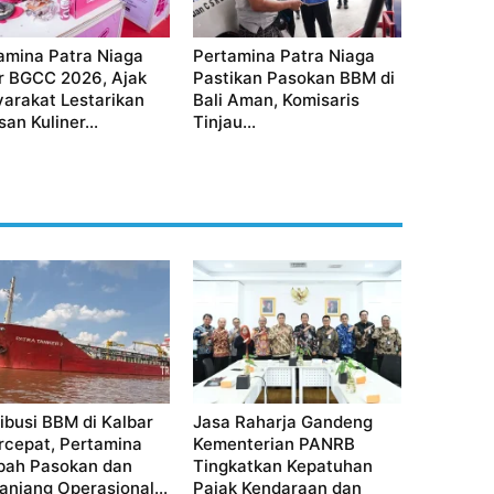
amina Patra Niaga
Pertamina Patra Niaga
r BGCC 2026, Ajak
Pastikan Pasokan BBM di
arakat Lestarikan
Bali Aman, Komisaris
an Kuliner...
Tinjau...
ribusi BBM di Kalbar
Jasa Raharja Gandeng
rcepat, Pertamina
Kementerian PANRB
ah Pasokan dan
Tingkatkan Kepatuhan
anjang Operasional...
Pajak Kendaraan dan