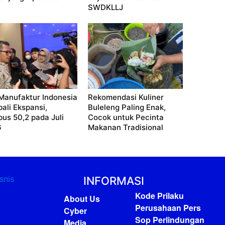
SWDKLLJ
Manufaktur Indonesia
Rekomendasi Kuliner
ali Ekspansi,
Buleleng Paling Enak,
us 50,2 pada Juli
Cocok untuk Pecinta
6
Makanan Tradisional
INFORMASI
Kode Prilaku
About Us
Perusahaan Pers
Cyber
Sop Perlindungan
Media