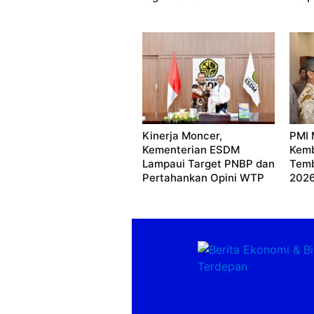
Kinerja Moncer,
PMI 
Kementerian ESDM
Kemb
Lampaui Target PNBP dan
Temb
Pertahankan Opini WTP
202