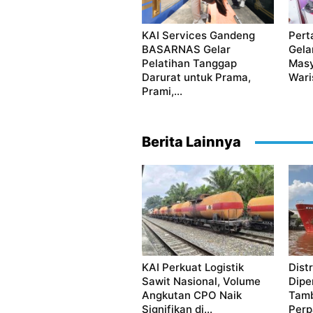
KAI Services Gandeng
Pert
BASARNAS Gelar
Gela
Pelatihan Tanggap
Masy
Darurat untuk Prama,
Waris
Prami,...
Berita Lainnya
KAI Perkuat Logistik
Dist
Sawit Nasional, Volume
Dipe
Angkutan CPO Naik
Tamb
Signifikan di...
Perp