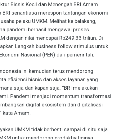
ektur Bisnis Kecil dan Menengah BRI Amam
 BRI senantiasa merespon tantangan ekonomi
usaha pelaku UMKM. Melihat ke belakang,
ama pandemi berhasil mengawal proses
KM dengan nilai mencapai Rp249,33 triliun. Di
apkan Langkah business follow stimulus untuk
konomi Nasional (PEN) dari pemerintah.
 Indonesia ini kemudian terus mendorong
pta efisiensi bisnis dan akses layanan yang
mana saja dan kapan saja. “BRI melakukan
andemi. Pandemi menjadi momentum transformasi.
embangkan digital ekosistem dan digitalisasi
,” kata Amam.
akan UMKM tidak berhenti sampai di situ saja.
UMKM untuk mendorong produktivitasnya