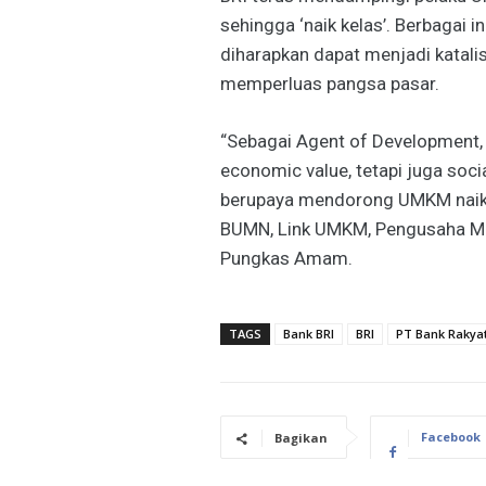
sehingga ‘naik kelas’. Berbagai i
diharapkan dapat menjadi katal
memperluas pangsa pasar.
“Sebagai Agent of Development,
economic value, tetapi juga soc
berupaya mendorong UMKM naik 
BUMN, Link UMKM, Pengusaha Mud
Pungkas Amam.
TAGS
Bank BRI
BRI
PT Bank Rakyat
Facebook
Bagikan