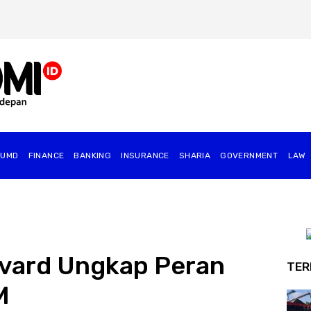
BUMD
FINANCE
BANKING
INSURANCE
SHARIA
GOVERNMENT
⁠LAW
rvard Ungkap Peran
TER
M