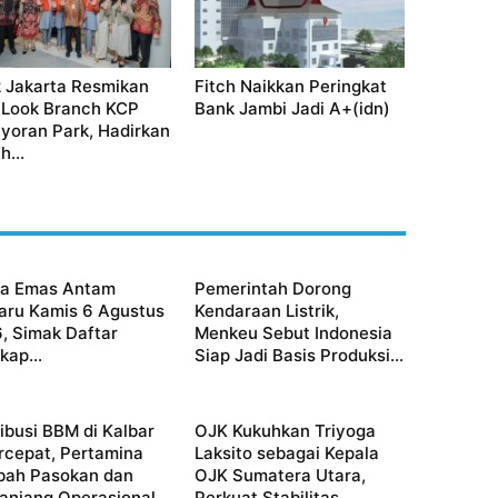
 Jakarta Resmikan
Fitch Naikkan Peringkat
Look Branch KCP
Bank Jambi Jadi A+(idn)
yoran Park, Hadirkan
h...
a Emas Antam
Pemerintah Dorong
aru Kamis 6 Agustus
Kendaraan Listrik,
, Simak Daftar
Menkeu Sebut Indonesia
kap...
Siap Jadi Basis Produksi...
ribusi BBM di Kalbar
OJK Kukuhkan Triyoga
rcepat, Pertamina
Laksito sebagai Kepala
ah Pasokan dan
OJK Sumatera Utara,
anjang Operasional...
Perkuat Stabilitas...