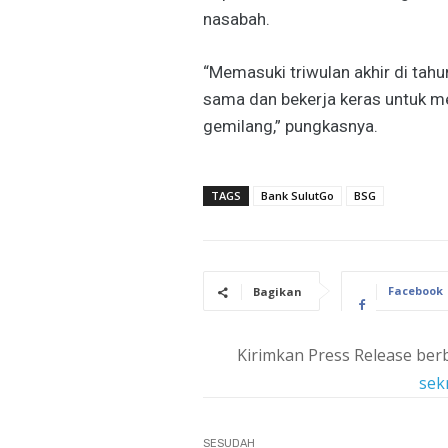
nasabah.
“Memasuki triwulan akhir di tah
sama dan bekerja keras untuk me
gemilang,” pungkasnya.
TAGS
Bank SulutGo
BSG
Facebook
Bagikan
Kirimkan Press Release berb
sek
SESUDAH