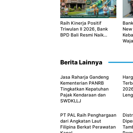
Raih Kinerja Positif
Bank
Triwulan II 2026, Bank
New 
BPD Bali Resmi Naik...
Keba
Waja
Berita Lainnya
Jasa Raharja Gandeng
Harg
Kementerian PANRB
Terb
Tingkatkan Kepatuhan
2026
Pajak Kendaraan dan
Leng
SWDKLLJ
PT PAL Raih Penghargaan
Dist
dari Angkatan Laut
Dipe
Filipina Berkat Perawatan
Tamb
Kapal...
Perp