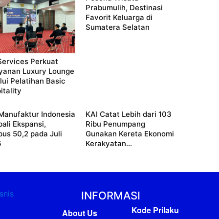
Prabumulih, Destinasi
Favorit Keluarga di
Sumatera Selatan
Services Perkuat
yanan Luxury Lounge
lui Pelatihan Basic
itality
Manufaktur Indonesia
KAI Catat Lebih dari 103
ali Ekspansi,
Ribu Penumpang
us 50,2 pada Juli
Gunakan Kereta Ekonomi
6
Kerakyatan...
INFORMASI
Kode Prilaku
About Us