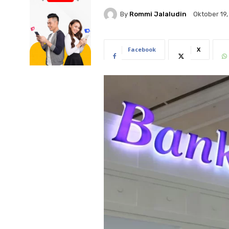
By
Rommi Jalaludin
Oktober 19
Facebook
X